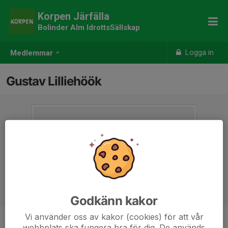
Korpen Järfälla
Bolinder Alm IdrottsSällskap
Logga in
Medlemmar
Gustav Lilliehöök
Godkänn kakor
Vi använder oss av kakor (cookies) för att vår
webbplats ska fungera bra för dig. De används
Titel