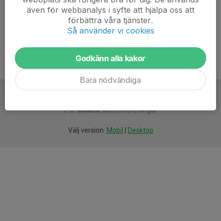
även för webbanalys i syfte att hjälpa oss att
Ålder
43 år
förbättra våra tjänster.
Så använder vi cookies
Godkänn alla kakor
Bara nödvändiga
För
smarta
idrottsföreningar
Välj version:
Mobil
|
Desktop