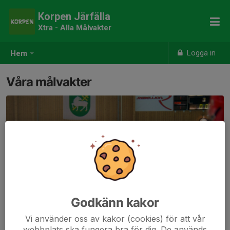
Korpen Järfälla
Xtra - Alla Målvakter
Logga in
Hem
Våra målvakter
Godkänn kakor
Vi använder oss av kakor (cookies) för att vår
webbplats ska fungera bra för dig. De används