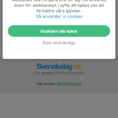
även för webbanalys i syfte att hjälpa oss att
Två av våra målvakter i bild. (c) Oskar Billig
förbättra våra tjänster.
Så använder vi cookies
I denna grupp samlar vi alla våra målvakter så att bl.a. lagledare
lätt ska hitta ersättare när ordinarie målvakt inte är tillgänglig.
Godkänn alla kakor
Bara nödvändiga
För
smarta
idrottsföreningar
Välj version:
Mobil
|
Desktop