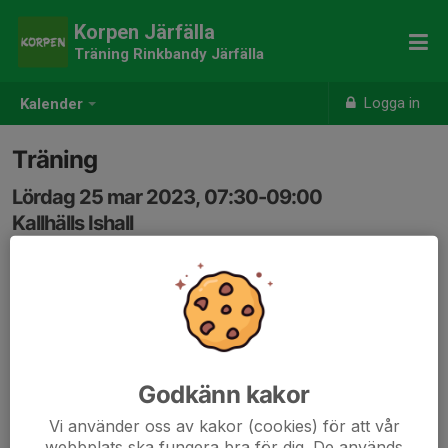
Korpen Järfälla
Träning Rinkbandy Järfälla
Logga in
Kalender
Träning
Lördag 25 mar 2023, 07:30-09:00
Kallhälls Ishall
Samling: 07:00
Godkänn kakor
Vi använder oss av kakor (cookies) för att vår
webbplats ska fungera bra för dig. De används