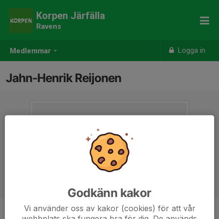
Korpen Järfälla
Ravens
Logga in
Medlemmar
Jahn-Henrik Reijonen
Godkänn kakor
Vi använder oss av kakor (cookies) för att vår
webbplats ska fungera bra för dig. De används
Ålder
38 år