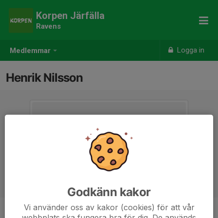
Korpen Järfälla
Ravens
Logga in
Medlemmar
Henrik Nilsson
Godkänn kakor
Vi använder oss av kakor (cookies) för att vår
webbplats ska fungera bra för dig. De används
Ålder
40 år