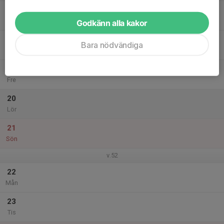
17
Ons
Godkänn alla kakor
18
Bara nödvändiga
Tor
19
Fre
20
Lör
21
Sön
v.52
22
Mån
23
Tis