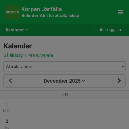
Korpen Järfälla
Bolinder Alm IdrottsSällskap
Logga in
Kalender
Kalender
Gå till idag
|
Prenumerera
December 2025
v.49
1
Mån
2
Tis