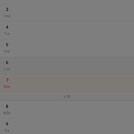
3
Ons
4
Tor
5
Fre
6
Lör
7
Sön
v.50
8
Mån
9
Tis