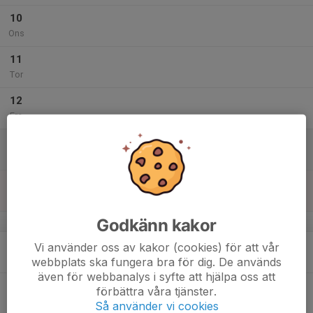
10
Ons
11
Tor
12
Fre
13
Lör
14
Sön
Godkänn kakor
v.51
15
Vi använder oss av kakor (cookies) för att vår
Mån
webbplats ska fungera bra för dig. De används
även för webbanalys i syfte att hjälpa oss att
16
förbättra våra tjänster.
Tis
Så använder vi cookies