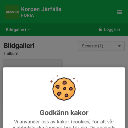
Korpen Järfälla
FORIA
Logga in
Bildgalleri
Bildgalleri
Senaste (1)
1 album
Ahls
2016-10-07
|
0 st
Godkänn kakor
Vi använder oss av kakor (cookies) för att vår
webbplats ska fungera bra för dig. De används