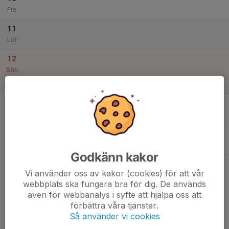
Fre
11
Lör
12
Sön
v.3
13
Mån
14
Tis
Godkänn kakor
15
Vi använder oss av kakor (cookies) för att vår
Ons
webbplats ska fungera bra för dig. De används
även för webbanalys i syfte att hjälpa oss att
16
förbättra våra tjänster.
Tor
Så använder vi cookies
17