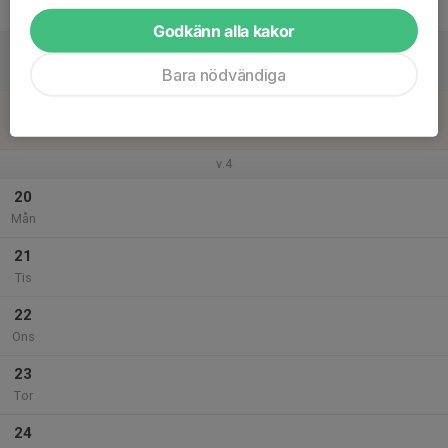
Fre
Godkänn alla kakor
18
Lör
Bara nödvändiga
19
Sön
v.4
20
Mån
21
Tis
22
Ons
23
Tor
24