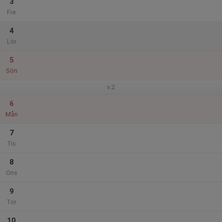
3
Fre
4
Lör
5
Sön
v.2
6
Mån
7
Tis
8
Ons
9
Tor
10