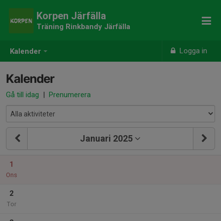
Korpen Järfälla
Träning Rinkbandy Järfälla
Logga in
Kalender
Kalender
Gå till idag
|
Prenumerera
Januari 2025
1
Ons
2
Tor