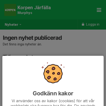
Korpen Järfälla
Murphys
Logga in
Nyheter
Ingen nyhet publicerad
Det finns inga nyheter än.
Tidigare nyheter
Det finns inga tidigare nyheter
Godkänn kakor
Vi använder oss av kakor (cookies) för att vår
webbplats ska fungera bra för dig. De används