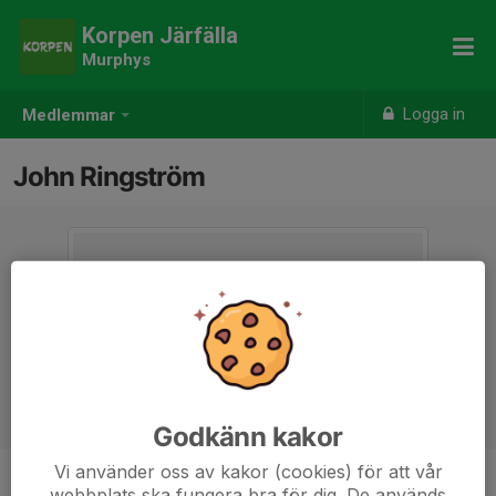
Korpen Järfälla
Murphys
Logga in
Medlemmar
John Ringström
Godkänn kakor
Vi använder oss av kakor (cookies) för att vår
webbplats ska fungera bra för dig. De används
Ålder
33 år