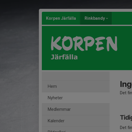
Korpen Järfälla
Rinkbandy
Ing
Hem
Det fi
Nyheter
Medlemmar
Tidi
Kalender
Det fi