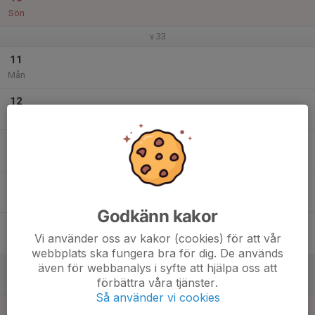
Sön
v.33
11
Mån
12
Tis
13
Ons
14
Tor
Godkänn kakor
15
Vi använder oss av kakor (cookies) för att vår
Fre
webbplats ska fungera bra för dig. De används
även för webbanalys i syfte att hjälpa oss att
16
förbättra våra tjänster.
Lör
Så använder vi cookies
17