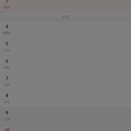
3
Sön
v.32
4
Mån
5
Tis
6
Ons
7
Tor
8
Fre
9
Lör
10