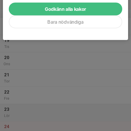
Sön
Godkänn alla kakor
v.34
Bara nödvändiga
18
Mån
19
Tis
20
Ons
21
Tor
22
Fre
23
Lör
24