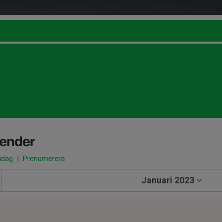
lender
 idag
|
Prenumerera
Januari 2023