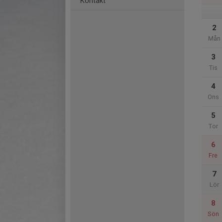
Kontakt
2
Mån
3
Tis
4
Ons
5
Tor
6
Fre
7
Lör
8
Sön