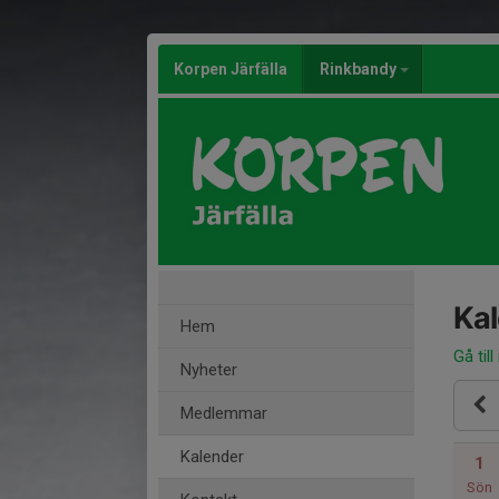
Korpen Järfälla
Rinkbandy
Ka
Hem
Gå till
Nyheter
Medlemmar
Kalender
1
Sön