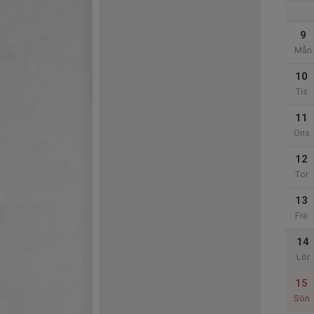
9
Mån
10
Tis
11
Ons
12
Tor
13
Fre
14
Lör
15
Sön