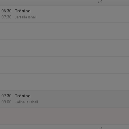
v.4
06:30
Träning
07:30
Järfälla Ishall
07:30
Träning
09:00
Kallhälls Ishall
v.5