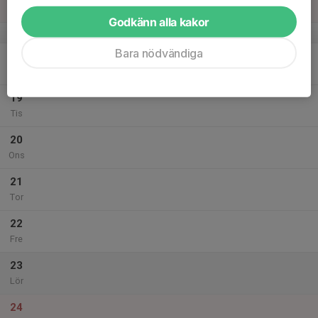
Sön
Godkänn alla kakor
v.51
Bara nödvändiga
18
Mån
19
Tis
20
Ons
21
Tor
22
Fre
23
Lör
24