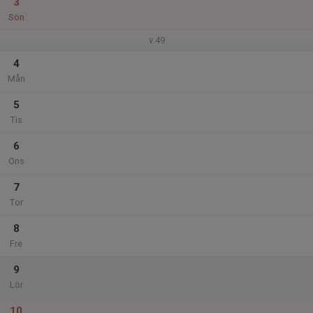
3
Sön
v.49
4
Mån
5
Tis
6
Ons
7
Tor
8
Fre
9
Lör
10