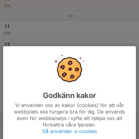
Sön
v.50
11
Mån
12
Tis
13
Ons
14
Tor
Godkänn kakor
15
Vi använder oss av kakor (cookies) för att vår
Fre
webbplats ska fungera bra för dig. De används
även för webbanalys i syfte att hjälpa oss att
16
förbättra våra tjänster.
Lör
Så använder vi cookies
17