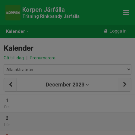
Korpen Järfälla
Träning Rinkbandy Järfälla
Logga in
Kalender
Kalender
Gå till idag
|
Prenumerera
December 2023
1
Fre
2
Lör