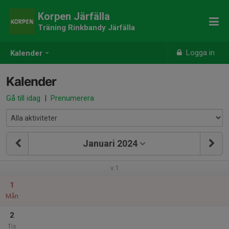
Korpen Järfälla
Träning Rinkbandy Järfälla
Logga in
Kalender
Kalender
Gå till idag
|
Prenumerera
Januari 2024
v.1
1
Mån
2
Tis