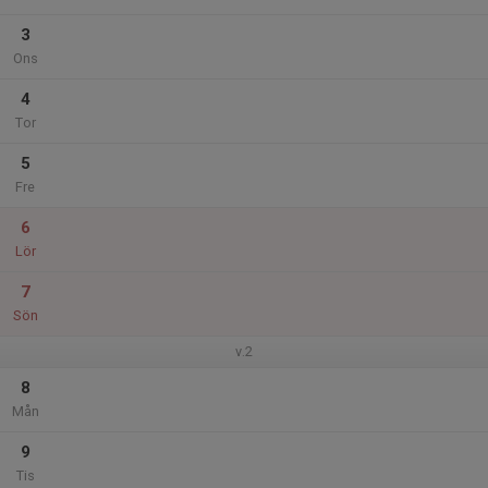
3
Ons
4
Tor
5
Fre
6
Lör
7
Sön
v.2
8
Mån
9
Tis