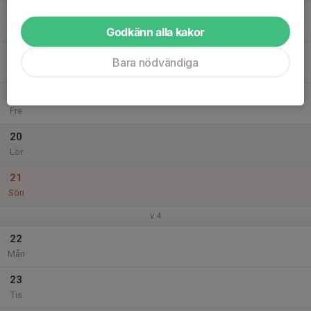
17
Ons
Godkänn alla kakor
18
Bara nödvändiga
Tor
19
Fre
20
Lör
21
Sön
v.4
22
Mån
23
Tis