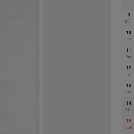
9
Mån
10
Tis
11
Ons
12
Tor
13
Fre
14
Lör
15
Sön