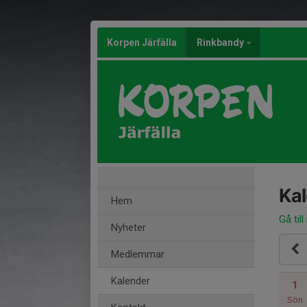
Korpen Järfälla
Rinkbandy
Ka
Hem
Gå till
Nyheter
Medlemmar
Kalender
1
Sön