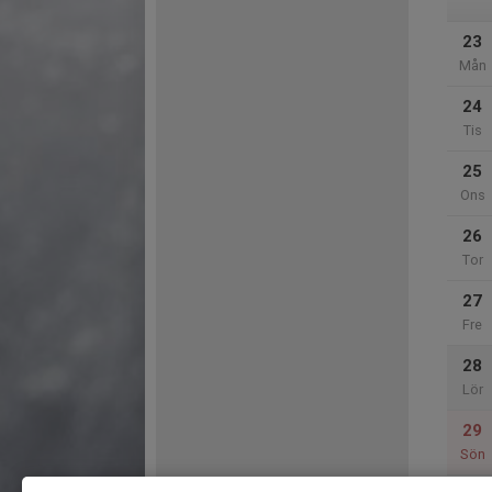
23
Mån
24
Tis
25
Ons
26
Tor
27
Fre
28
Lör
29
Sön