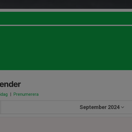
lender
 idag
|
Prenumerera
September 2024