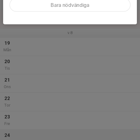
Lör
Bara nödvändiga
18
Sön
v.8
19
Mån
20
Tis
21
Ons
22
Tor
23
Fre
24