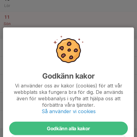
Lör
11
Sön
v.7
12
Mån
13
Tis
Godkänn kakor
14
Vi använder oss av kakor (cookies) för att vår
Ons
webbplats ska fungera bra för dig. De används
även för webbanalys i syfte att hjälpa oss att
15
förbättra våra tjänster.
Tor
Så använder vi cookies
16
Fre
Godkänn alla kakor
17