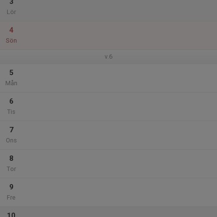
3
Lör
4
Sön
v.6
5
Mån
6
Tis
7
Ons
8
Tor
9
Fre
10