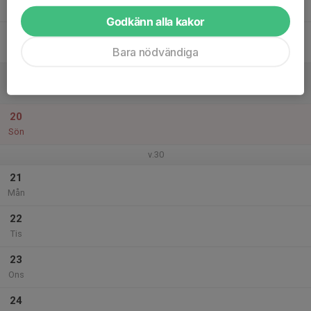
Tor
Godkänn alla kakor
18
Fre
Bara nödvändiga
19
Lör
20
Sön
v.30
21
Mån
22
Tis
23
Ons
24