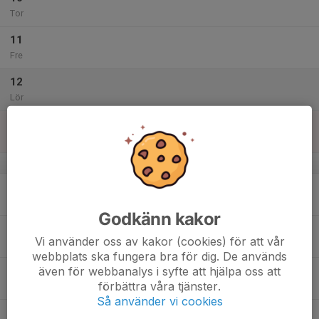
Tor
11
Fre
12
Lör
13
Sön
v.29
14
Mån
Godkänn kakor
15
Vi använder oss av kakor (cookies) för att vår
Tis
webbplats ska fungera bra för dig. De används
även för webbanalys i syfte att hjälpa oss att
16
förbättra våra tjänster.
Ons
Så använder vi cookies
17