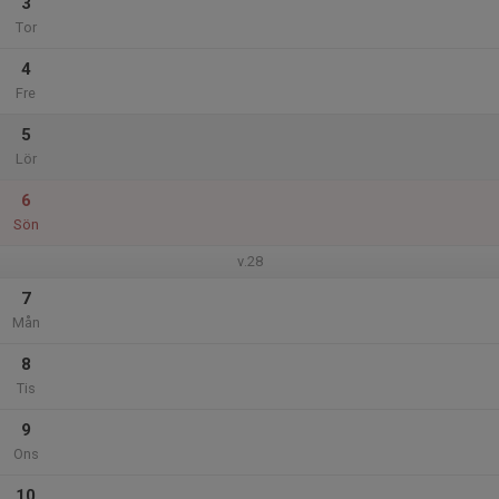
3
Tor
4
Fre
5
Lör
6
Sön
v.28
7
Mån
8
Tis
9
Ons
10