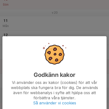
Sön
v.20
11
Mån
12
Tis
13
Ons
14
Tor
Godkänn kakor
15
Vi använder oss av kakor (cookies) för att vår
Fre
webbplats ska fungera bra för dig. De används
även för webbanalys i syfte att hjälpa oss att
16
förbättra våra tjänster.
Lör
Så använder vi cookies
17