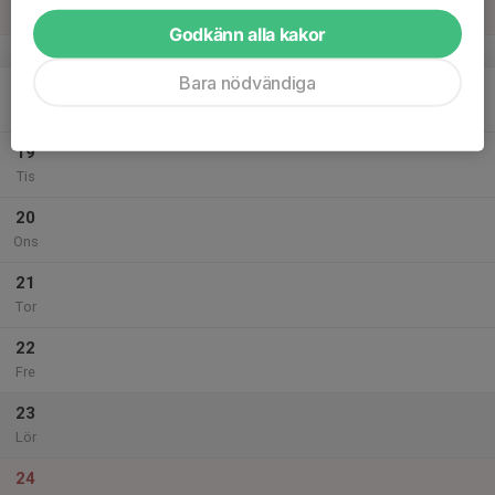
Sön
Godkänn alla kakor
v.21
Bara nödvändiga
18
Mån
19
Tis
20
Ons
21
Tor
22
Fre
23
Lör
24