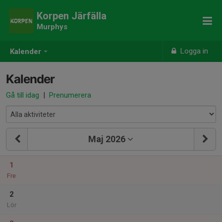
Korpen Järfälla
Murphys
Logga in
Kalender
Kalender
Gå till idag
|
Prenumerera
Maj 2026
1
Fre
2
Lör