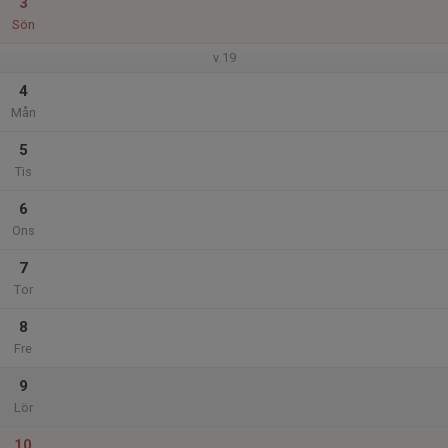
3
Sön
v.19
4
Mån
5
Tis
6
Ons
7
Tor
8
Fre
9
Lör
10