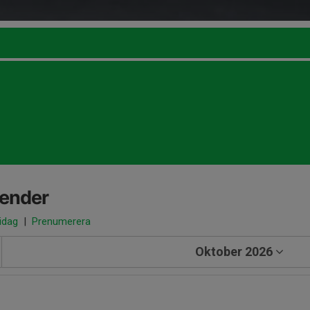
lender
 idag
|
Prenumerera
Oktober 2026