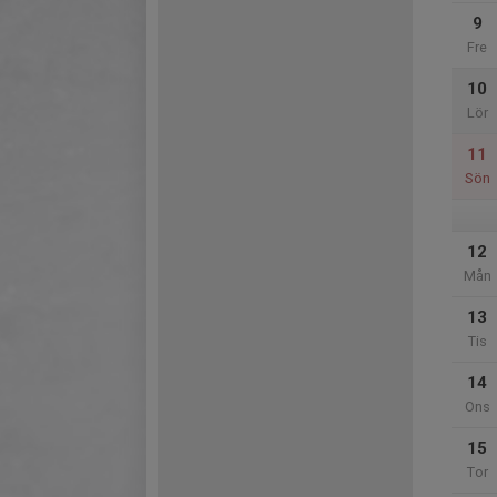
9
Fre
10
Lör
11
Sön
12
Mån
13
Tis
14
Ons
15
Tor