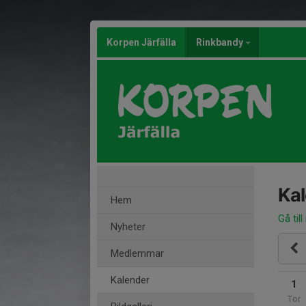
Korpen Järfälla
Rinkbandy
Ka
Hem
Gå till
Nyheter
Medlemmar
Kalender
1
Tor